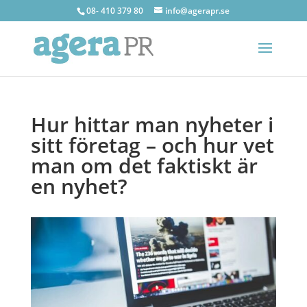
08- 410 379 80
info@agerapr.se
Hur hittar man nyheter i
sitt företag – och hur vet
man om det faktiskt är
en nyhet?