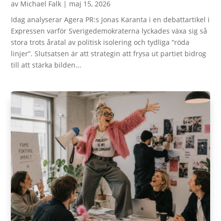
av
Michael Falk
|
maj 15, 2026
Idag analyserar Agera PR:s Jonas Karanta i en debattartikel i
Expressen varför Sverigedemokraterna lyckades växa sig så
stora trots åratal av politisk isolering och tydliga “röda
linjer”. Slutsatsen är att strategin att frysa ut partiet bidrog
till att stärka bilden...