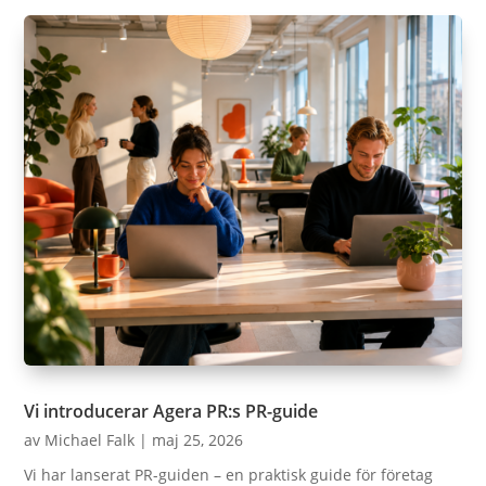
Vi introducerar Agera PR:s PR-guide
av
Michael Falk
|
maj 25, 2026
Vi har lanserat PR-guiden – en praktisk guide för företag