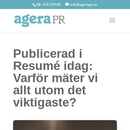
08- 410 379 80
info@agerapr.se
Publicerad i
Resumé idag:
Varför mäter vi
allt utom det
viktigaste?