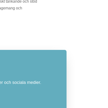
giskt tänkande och stöd
ngagemang och
r och sociala medier.