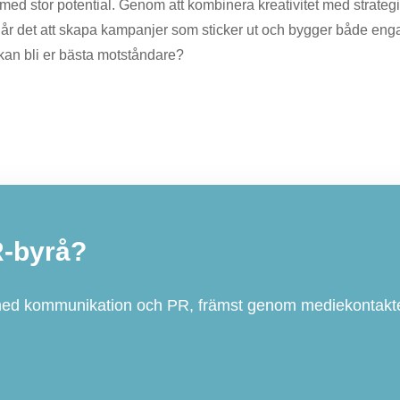
gi med stor potential. Genom att kombinera kreativitet med strate
går det att skapa kampanjer som sticker ut och bygger både e
kan bli er bästa motståndare?
R-byrå?
med kommunikation och PR, främst genom mediekontakte