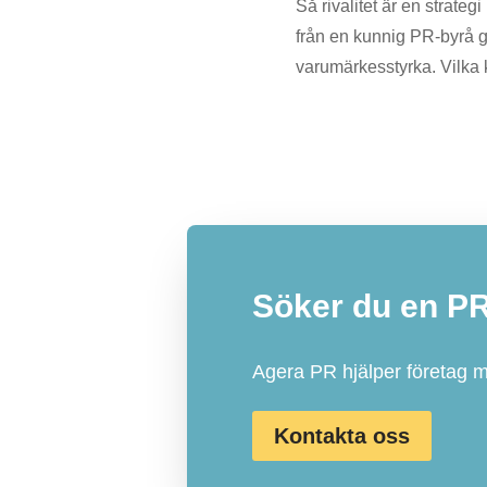
Så rivalitet är en strate
från en kunnig PR-byrå 
varumärkesstyrka. Vilka 
Söker du en P
Agera PR hjälper företag 
Kontakta oss