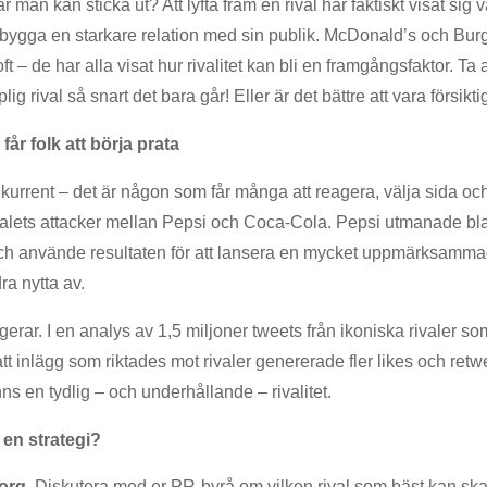
r man kan sticka ut? Att lyfta fram en rival har faktiskt visat sig var
gga en starkare relation med sin publik. McDonald’s och Bur
 – de har alla visat hur rivalitet kan bli en framgångsfaktor. Ta 
g rival så snart det bara går! Eller är det bättre att vara försiktig,
får folk att börja prata
kurrent – det är någon som får många att reagera, välja sida och
-talets attacker mellan Pepsi och Coca-Cola. Pepsi utmanade b
 och använde resultaten för att lansera en mycket uppmärksamm
ra nytta av.
ngerar. I en analys av 1,5 miljoner tweets från ikoniska rivaler
t inlägg som riktades mot rivaler genererade fler likes och retw
nns en tydlig – och underhållande – rivalitet.
l en strategi?
org.
Diskutera med er PR-byrå om vilken rival som bäst kan s