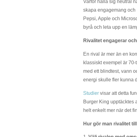
Varför hålla sig neutral nä
skapa engagemang och by
Pepsi, Apple och Microsoft
byrå och leta upp en lämpli
Rivalitet engagerar och 
En rival är mer än en kon
klassiskt exempel är 70
med ett blindtest, vann
energi skulle fler kunna d
Studier
visar att detta fu
Burger King upptäcktes at
helt enkelt mer när det fi
Hur gör man rivalitet til
Välj rivalen med oms