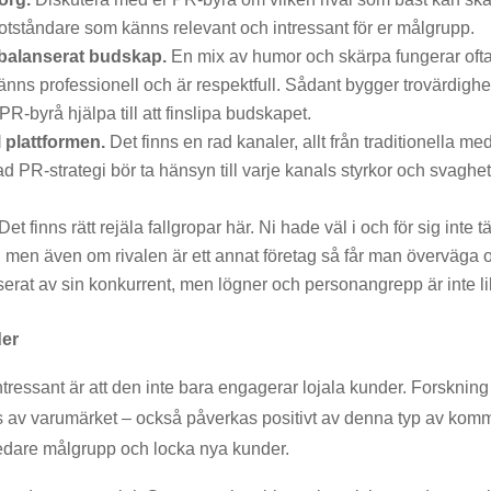
motståndare som känns relevant och intressant för er målgrupp.
 balanserat budskap.
En mix av humor och skärpa fungerar ofta 
nns professionell och är respektfull. Sådant bygger trovärdighet
R-byrå hjälpa till att finslipa budskapet.
l plattformen.
Det finns en rad kanaler, allt från traditionella med
 PR-strategi bör ta hänsyn till varje kanals styrkor och svaghete
Det finns rätt rejäla fallgropar här. Ni hade väl i och för sig inte t
l, men även om rivalen är ett annat företag så får man överväga om
ritiserat av sin konkurrent, men lögner och personangrepp är inte l
der
ntressant är att den inte bara engagerar lojala kunder. Forskning 
s av varumärket – också påverkas positivt av denna typ av komm
redare målgrupp och locka nya kunder.