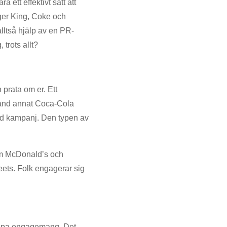
a ett effektivt sätt att
ger King, Coke och
alltså hjälp av en PR-
 trots allt?
 prata om er. Ett
land annat Coca-Cola
ad kampanj. Den typen av
 som McDonald’s och
eets. Folk engagerar sig
kapa engagemang. Det