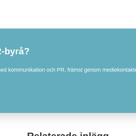
R-byrå?
med kommunikation och PR, främst genom mediekontakte
Relaterade inlägg