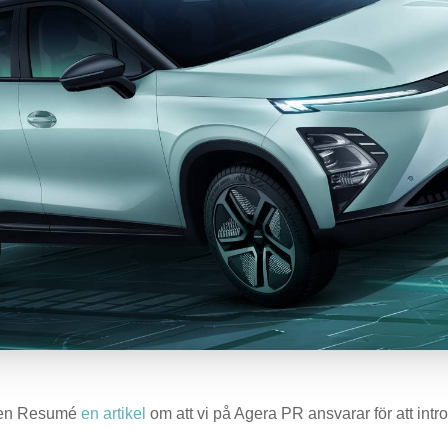
ngen Resumé
en artikel
om att vi på Agera PR ansvarar för att intr