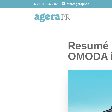
08- 410 379 80
info@agerapr.se
Resumé s
OMODA i