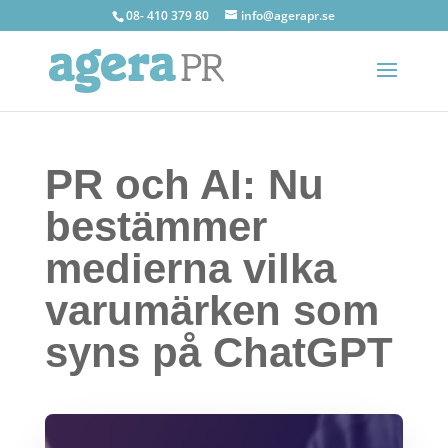
08- 410 379 80
info@agerapr.se
PR och AI: Nu
bestämmer
medierna vilka
varumärken som
syns på ChatGPT