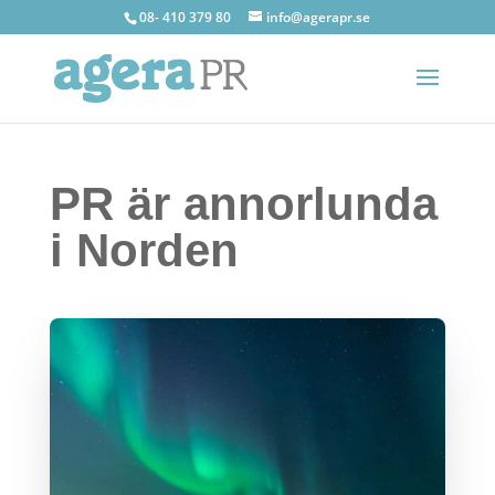
08- 410 379 80
info@agerapr.se
PR är annorlunda
i Norden