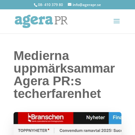
08- 410 379 80
info@agerapr.se
Medierna
uppmärksammar
Agera PR:s
techerfarenhet