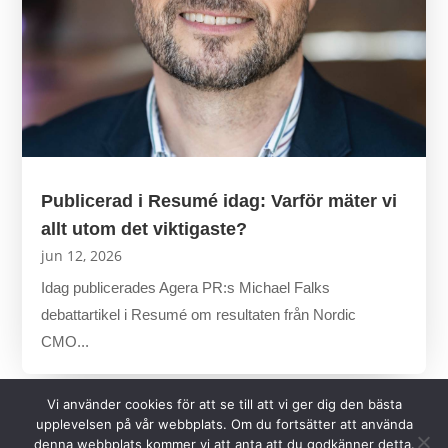
Publicerad i Resumé idag: Varför mäter vi
allt utom det viktigaste?
jun 12, 2026
Idag publicerades Agera PR:s Michael Falks
debattartikel i Resumé om resultaten från Nordic
CMO...
Vi använder cookies för att se till att vi ger dig den bästa
upplevelsen på vår webbplats. Om du fortsätter att använda
denna webbplats kommer vi att anta att du godkänner detta.