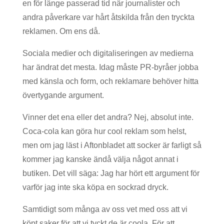
en för länge passerad tid när journalister och
andra påverkare var hårt åtskilda från den tryckta
reklamen. Om ens då.
Sociala medier och digitaliseringen av medierna
har ändrat det mesta. Idag måste PR-byråer jobba
med känsla och form, och reklamare behöver hitta
övertygande argument.
Vinner det ena eller det andra? Nej, absolut inte.
Coca-cola kan göra hur cool reklam som helst,
men om jag läst i Aftonbladet att socker är farligt så
kommer jag kanske ändå välja något annat i
butiken. Det vill säga: Jag har hört ett argument för
varför jag inte ska köpa en sockrad dryck.
Samtidigt som många av oss vet med oss att vi
köpt saker för att vi tyckt de är coola. För att