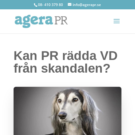
08- 410 379 80
info@agerapr.se
Kan PR rädda VD
från skandalen?