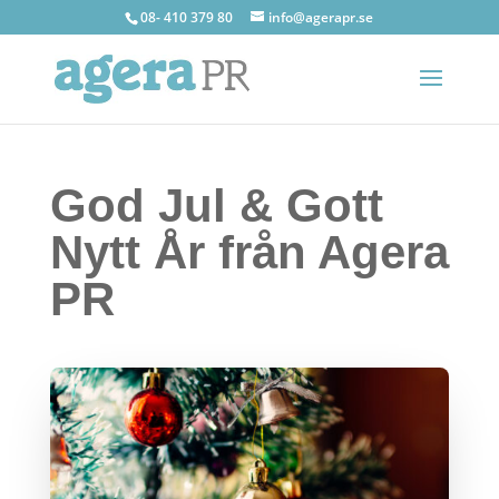
08- 410 379 80
info@agerapr.se
God Jul & Gott
Nytt År från Agera
PR