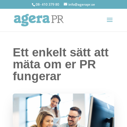
08- 410 379 80
info@agerapr.se
Ett enkelt sätt att
mäta om er PR
fungerar