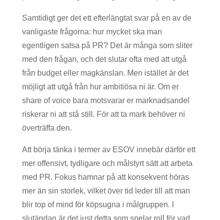
Samtidigt ger det ett efterlängtat svar på en av de
vanligaste frågorna: hur mycket ska man
egentligen satsa på PR? Det är många som sliter
med den frågan, och det slutar ofta med att utgå
från budget eller magkänslan. Men istället är det
möjligt att utgå från hur ambitiösa ni är. Om er
share of voice bara motsvarar er marknadsandel
riskerar ni att stå still. För att ta mark behöver ni
överträffa den.
Att börja tänka i termer av ESOV innebär därför ett
mer offensivt, tydligare och målstyrt sätt att arbeta
med PR. Fokus hamnar på att konsekvent höras
mer än sin storlek, vilket över tid leder till att man
blir top of mind för köpsugna i målgruppen. I
slutändan är det just detta som spelar roll för vad