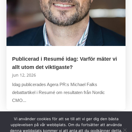
Publicerad i Resumé idag: Varför mäter vi
allt utom det viktigaste?
jun 12, 2026
Idag publicerades Agera PR:s Michael Falks
debattartikel i Resumé om resultaten från Nordic
CMO...
Vi använder cookies för att se till att vi ger dig den bästa
upplevelsen på vår webbplats. Om du fortsätter att använda
denna webbplats kommer vi att anta att du godkänner detta.