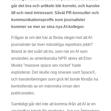
går det bra och artikeln blir korrekt, och kanske
till och med intressant. Såväl PR-konsulter och
kommunikationsproffs som journalister
kommer se mer av sina nya AI-kollegor.
Frågan är om det här är första steget mot att AI-
journalister tar över mänskliga reportrars jobb?
Ibland är det svårt att tro, som när en AI som
användes av amerikanska NPR skrev att Elon
Musks ”massive space sex rocket” hade
exploderat. Det skulle nog snarare varit SpaceX,
och transkriberingen som gick fel borde förstås ha
kontrollerats av en människa innan den
publicerades.
Samtidigt går det inte att komma ifrån att AI är en
användbar teknik för medierna. Jag ser åtminstone