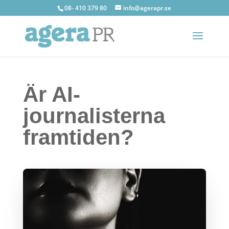
08- 410 379 80
info@agerapr.se
Är AI-
journalisterna
framtiden?