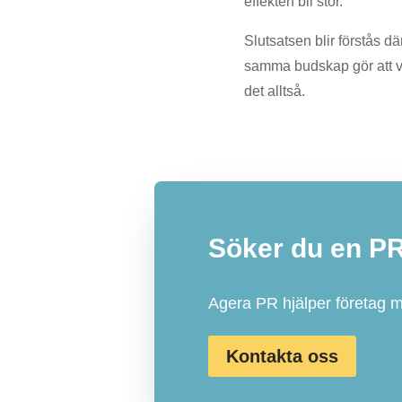
effekten bli stor.
Slutsatsen blir förstås d
samma budskap gör att vi
det alltså.
Söker du en P
Agera PR hjälper företag 
Kontakta oss