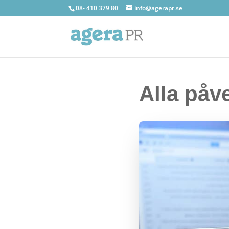
08- 410 379 80
info@agerapr.se
Alla påv