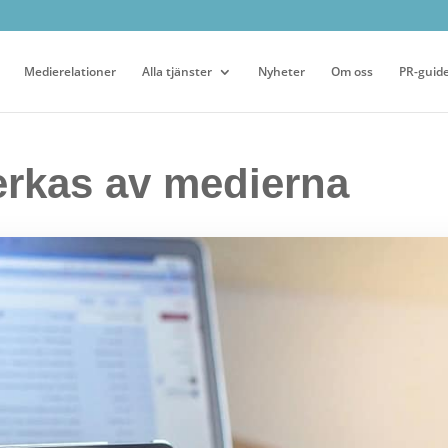
Medierelationer
Alla tjänster
Nyheter
Om oss
PR-guid
erkas av medierna