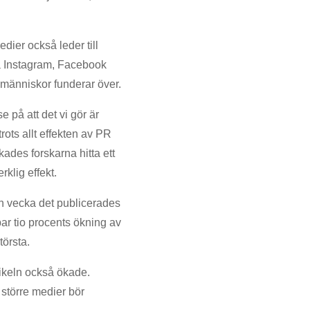
dier också leder till
på Instagram, Facebook
 människor funderar över.
 på att det vi gör är
rots allt effekten av PR
ckades forskarna hitta ett
rklig effekt.
n vecka det publicerades
bar tio procents ökning av
törsta.
ikeln också ökade.
 större medier bör