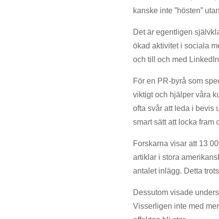
kanske inte ”hösten” ut
Det är egentligen självkl
ökad aktivitet i sociala
och till och med LinkedI
För en PR-byrå som specia
viktigt och hjälper våra 
ofta svår att leda i bevis
smart sätt att locka fram 
Forskarna visar att 13 0
artiklar i stora amerikan
antalet inlägg. Detta trot
Dessutom visade undersök
Visserligen inte med mer 