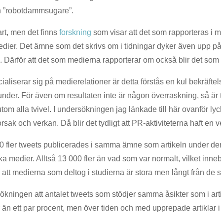
an ”robotdammsugare”.
art, men det finns
forskning
som visar att det som rapporteras i me
 medier. Det ämne som det skrivs om i tidningar dyker även upp 
n. Därför att det som medierna rapporterar om också blir det som
liserar sig på medierelationer är detta förstås en kul bekräftelse
kunder. För även om resultaten inte är någon överraskning, så är t
 utom alla tvivel. I undersökningen jag länkade till här ovanför ly
orsak och verkan. Då blir det tydligt att PR-aktiviteterna haft en ve
00 fler tweets publicerades i samma ämne som artikeln under de
ska medier. Alltså 13 000 fler än vad som var normalt, vilket inne
s att medierna som deltog i studierna är stora men långt från de s
ningen att antalet tweets som stödjer samma åsikter som i art
än ett par procent, men över tiden och med upprepade artiklar i