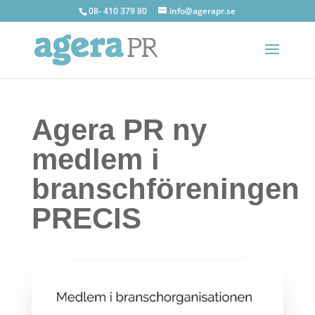
08- 410 379 80
info@agerapr.se
Agera PR ny
medlem i
branschföreningen
PRECIS