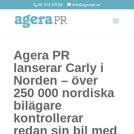
08- 410 379 80
info@agerapr.se
Agera PR
lanserar Carly i
Norden – över
250 000 nordiska
bilägare
kontrollerar
redan sin bil med