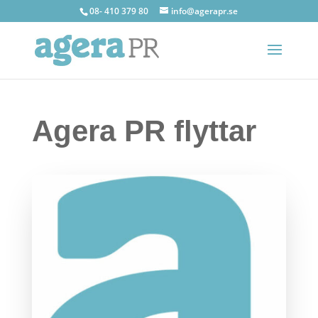
08- 410 379 80
info@agerapr.se
Agera PR flyttar